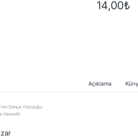
14,00
₺
Açıklama
Kün
’nın Dünya Yolculuğu
ie Haworth
zar