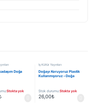
ayınları
İş Kültür Yayınları
kadaşım Doğa
Doğayı Koruyoruz Plastik
Kullanmıyoruz – Doğa
Dostu Defne
umu:
Stokta yok
Stok durumu:
Stokta yok
₺
26,00
₺