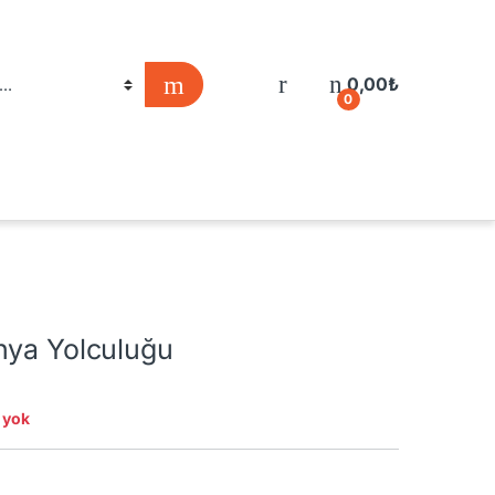
0,00
₺
0
nya Yolculuğu
 yok