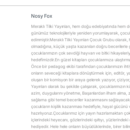
Nosy Fox
Meraklı Tilki Yayınları, hem doğu edebiyatında hem de
günümüz teknolojileriyle yeniden yorumlayarak, çocu
edinmiştir.Meraklı Tilki Yayınları Çocuk Grubu olarak
olmadığına, küçük yaşta kazanılan doğru becerilerle 
çocuklarımızın çok sevdiği hayvan ve bitki hikayeler
hedefimizdir.En güzel kitapları çocuklarımıza ulaştırm
Önce bir pedagog ekibi tarafından çocuklarımızın ihtiy
onların seveceği kitaplara dönüştürmek için, editör, 
oluşan bir komisyon bir araya gelerek yazıyor, çiziyor,
Yayınları olarak bu şekilde çalışarak, çocuklarımızın 
azim, duygularını yönetme, Başarılardan ilham alma, zo
sağlama gibi temel beceriler kazanmasını sağlayacak y
çocukların kişilik kazanması hedefiyle, hayal gücünü ve
hazırlıyoruz.Çocuklarımız için yayın hazırlamaktan ço
içlerindeki heyecanı, gözlerindeki ışıltıyı, yüzlerind
hediyedir. Hele hele onların büyüdüklerinde, birer bil