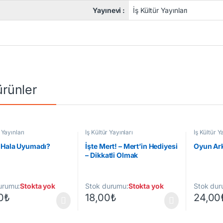
Yayınevi :
İş Kültür Yayınları
 ürünler
 Yayınları
İş Kültür Yayınları
İş Kültür Y
 Hala Uyumadı?
İşte Mert! – Mert’in Hediyesi
Oyun Ar
– Dikkatli Olmak
urumu:
Stokta yok
Stok durumu:
Stokta yok
Stok dur
0
₺
18,00
₺
24,00