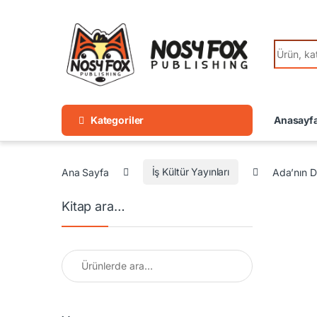
Skip to navigation
Skip to content
Search fo
Kategoriler
Anasayf
Ana Sayfa
İş Kültür Yayınları
Ada’nın D
Kitap ara…
Ara: