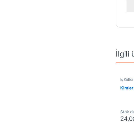
İlgili
İş Kültür
Kimler
Stok d
24,0