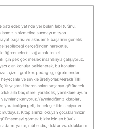
 batı edebiyatında yer bulan fabl türünü,
klarımızın hizmetine sunmayı misyon
, hayat başarısı ve akademik başarının genetik
gelişebileceği gerçeğinden hareketle,
iyle öğrenmelerini sağlamak temel
ak için pek çok meslek insanlarıyla çalışıyoruz.
acı olan konular belirlenerek, bu konuları
yazar, çizer, grafiker, pedagog, öğretmenden
 heyecanla ve şevkle üretiyorlar.Meraklı Tilki
küçük yaştan itibaren onları başarıya götürecek;
rluklarla baş etme, yaratıcılık, yeniliklere uyum
ayınlar çıkarıyoruz.Yayınladığımız kitapları,
 yaratıcılığını geliştirecek şekilde seçiyor ve
k mutluyuz. Kitaplarımızı okuyan çocuklarımızın
eki gülümsemeyi görmek bizim için en büyük
im adamı, yazar, mühendis, doktor vs. olduklarını