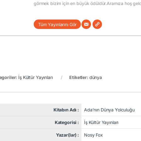
görmek bizim için en büyük ödüldür.Aramıza hoş geldi
Tüm Yayınlarını Gör
egoriler:
İş Kültür Yayınları
Etiketler:
dünya
Kitabın Adı :
Ada’nın Dünya Yolculuğu
Kategorisi :
İş Kültür Yayınları
Yazar(lar) :
Nosy Fox